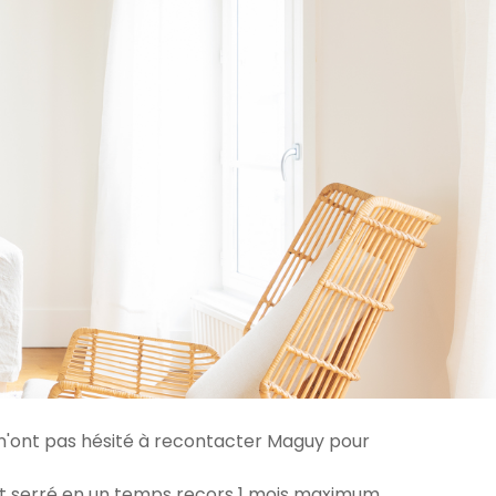
s n'ont pas hésité à recontacter Maguy pour
 serré en un temps recors 1 mois maximum...