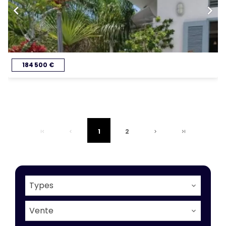
184 500 €
1
2
Types
Vente