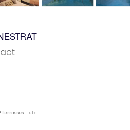
INESTRAT
act
rrasses. ...etc ...