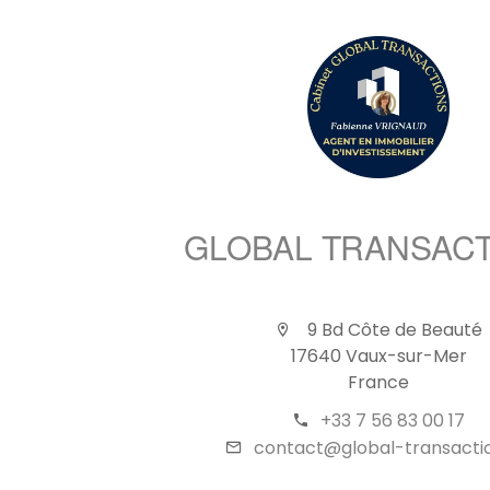
GLOBAL TRANSAC
9 Bd Côte de Beauté
17640 Vaux-sur-Mer
France
+33 7 56 83 00 17
contact@global-transactio