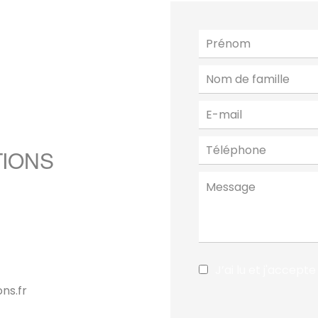
TIONS
J’ai lu et j'accepte
ns.fr