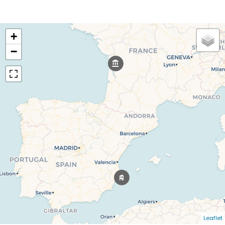
+
−
Leaflet