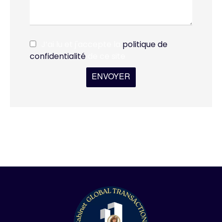
J’ai lu et j'accepte la
politique de
confidentialité
de ce site
ENVOYER