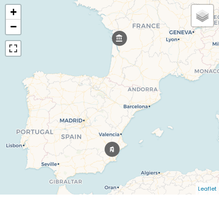
+
−
Leaflet