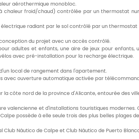
aleur aérothermique monobloc.
 chaleur froid/chaud) contrôlée par un thermostat numér
 électrique radiant par le sol contrôlé par un thermostat
a conception du projet avec un accès contrôlé.
r adultes et enfants, une aire de jeux pour enfants, u
vélos avec pré-installation pour la recharge électrique.
d'un local de rangement dans l'apartement.
ccès avec ouverture automatique activée par télécommand
ur la côte nord de la province d'Alicante, entourée des vil
ure valencienne et d'installations touristiques modernes. 
alpe possède à elle seule trois des plus belles plages de
l Club Náutico de Calpe et Club Náutico de Puerto Blanco