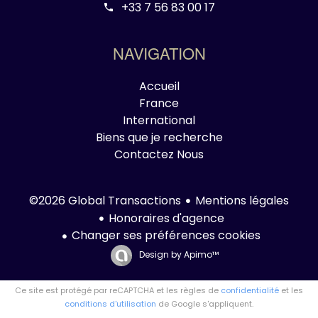
+33 7 56 83 00 17
NAVIGATION
Accueil
France
International
Biens que je recherche
Contactez Nous
Mentions légales
©2026 Global Transactions
Honoraires d'agence
Changer ses préférences cookies
Design by
Apimo™
Ce site est protégé par reCAPTCHA et les règles de
confidentialité
et les
conditions d'utilisation
de Google s'appliquent.