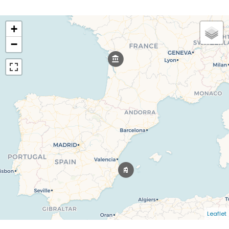
+
−
Leaflet