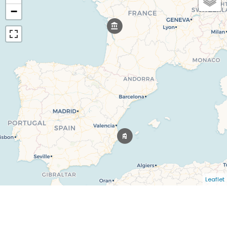
−
Leaflet