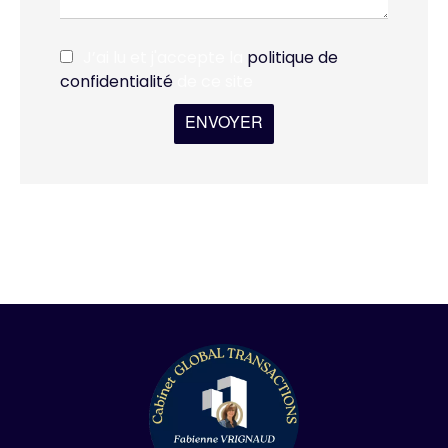
J’ai lu et j'accepte la
politique de
confidentialité
de ce site
ENVOYER