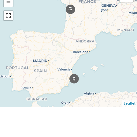
−
Leaflet