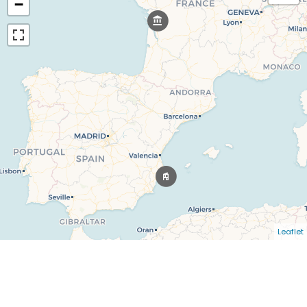
−
Leaflet