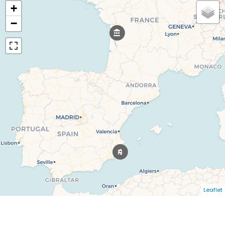
+
−
Leaflet