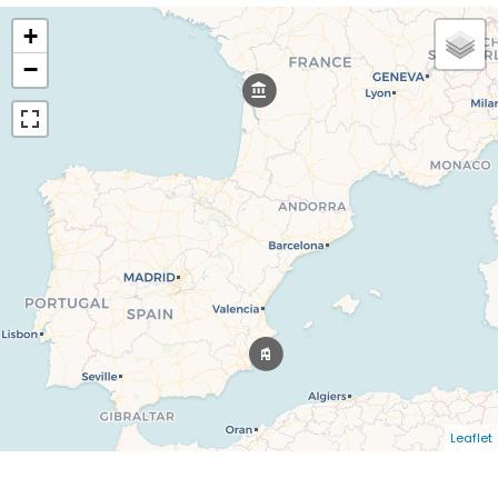
+
−
Leaflet