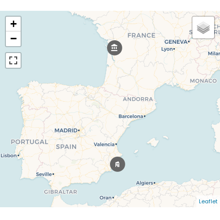
+
−
Leaflet