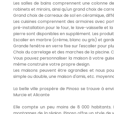
Les salles de bains comprennent une colonne de 
robinets et miroirs, ainsi qu'un grand choix de car
Grand choix de carreaux de sol en céramique, différ
Les cuisines comprennent des armoires avec porte
pré-installation pour le four, le lave-vaisselle et l
pierre sont disponibles en supplément. Les produit
Escalier en marbre (crème, blanc ou gris) et gard
Grande fenêtre en verre fixe sur l'escalier pour plu
Choix du carrelage et des marches de la piscine. C
Vous pouvez personnaliser la maison à votre guise
même construire votre propre design.
Les maisons peuvent être agrandies et nous pou
simple ou double, une maison d'amis, etc. moyenn
La belle ville prospère de Pinoso se trouve à env
Murcie et Alicante
Elle compte un peu moins de 8 000 habitants. 
montagnes de la région. Pinoso offre un style de v