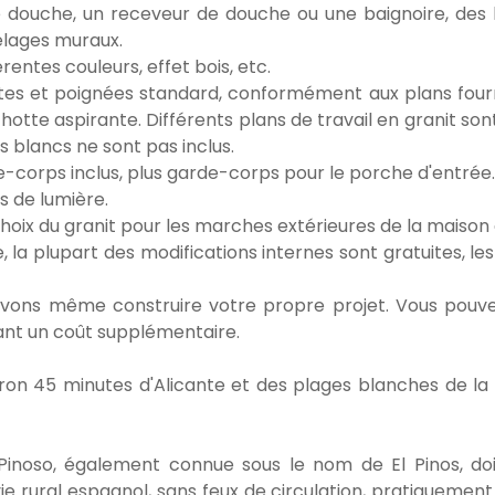
douche, un receveur de douche ou une baignoire, des la
relages muraux.
entes couleurs, effet bois, etc.
s et poignées standard, conformément aux plans fournis
a hotte aspirante. Différents plans de travail en granit so
s blancs ne sont pas inclus.
e-corps inclus, plus garde-corps pour le porche d'entrée.
s de lumière.
hoix du granit pour les marches extérieures de la maison 
, la plupart des modifications internes sont gratuites, 
vons même construire votre propre projet. Vous pouve
ant un coût supplémentaire.
iron 45 minutes d'Alicante et des plages blanches de la
Pinoso, également connue sous le nom de El Pinos, doi
ie rural espagnol, sans feux de circulation, pratiquement