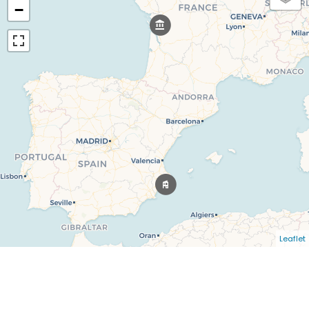
−
Leaflet