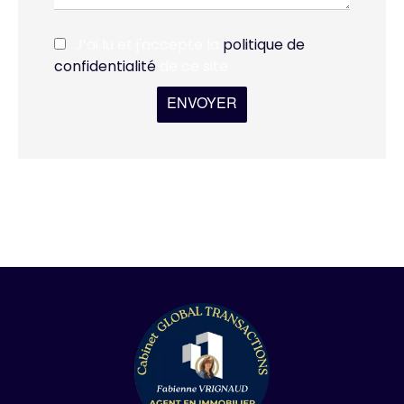
J’ai lu et j'accepte la
politique de
confidentialité
de ce site
ENVOYER