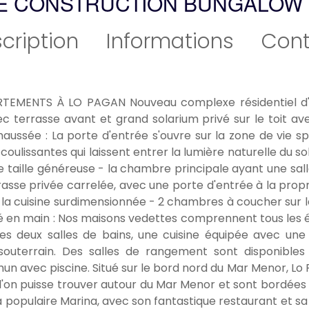
E CONSTRUCTION BUNGALOW 
cription
Informations
Cont
TEMENTS À LO PAGAN Nouveau complexe résidentiel d
c terrasse avant et grand solarium privé sur le toit ave
aussée : La porte d'entrée s'ouvre sur la zone de vie sp
lissantes qui laissent entrer la lumière naturelle du sole
 taille généreuse - la chambre principale ayant une sall
asse privée carrelée, avec une porte d'entrée à la pro
la cuisine surdimensionnée - 2 chambres à coucher sur l
ne. Clé en main : Nos maisons vedettes comprennent tous le
les deux salles de bains, une cuisine équipée avec une 
uterrain. Des salles de rangement sont disponible
 avec piscine. Situé sur le bord nord du Mar Menor, Lo P
l'on puisse trouver autour du Mar Menor et sont bordées
la populaire Marina, avec son fantastique restaurant et sa 