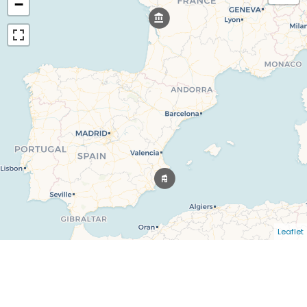
−
Leaflet