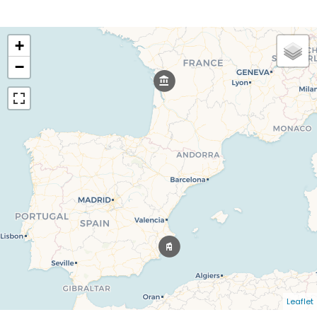
+
−
Leaflet