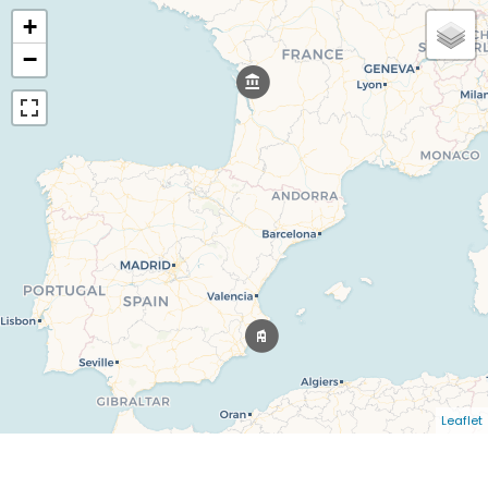
+
−
Leaflet