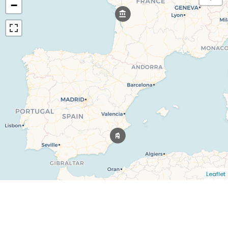
−
Leaflet