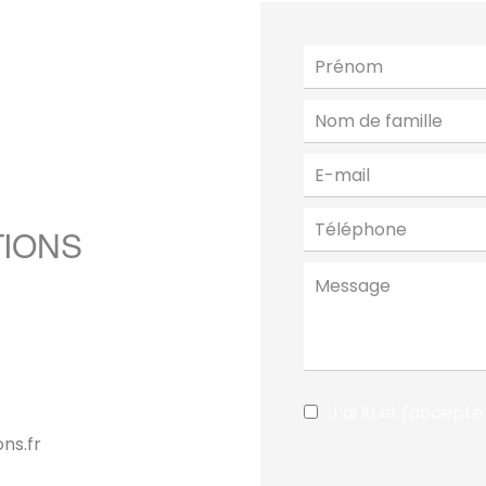
TIONS
J’ai lu et j'accepte
ns.fr