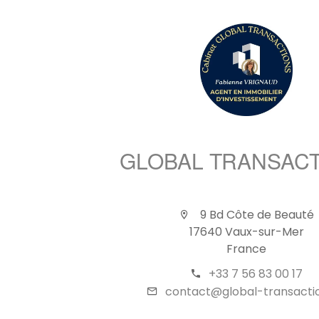
GLOBAL TRANSAC
9 Bd Côte de Beauté
17640 Vaux-sur-Mer
France
+33 7 56 83 00 17
contact@global-transactio