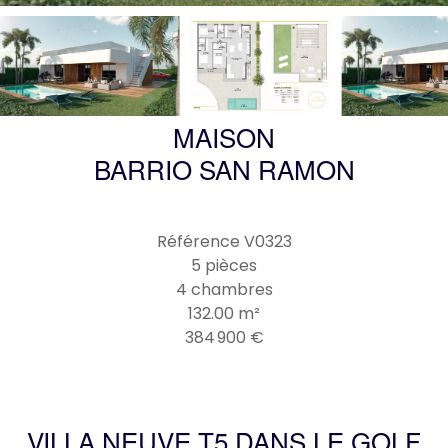
MAISON
BARRIO SAN RAMON
Référence
V0323
5 pièces
4 chambres
132.00
m²
384 900 €
VILLA NEUVE T5 DANS LE GOLF