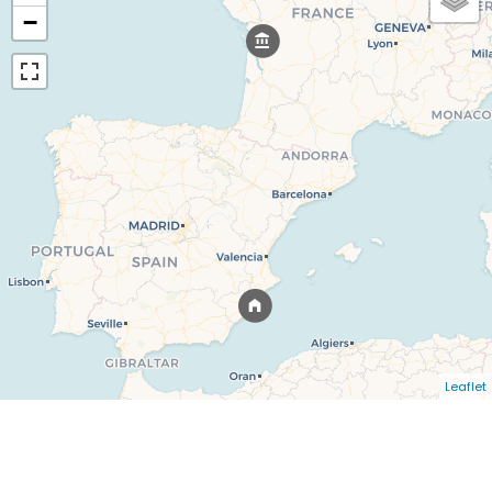
−
Leaflet