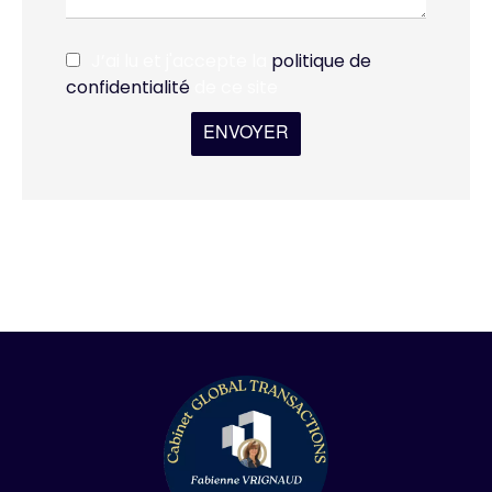
J’ai lu et j'accepte la
politique de
confidentialité
de ce site
ENVOYER