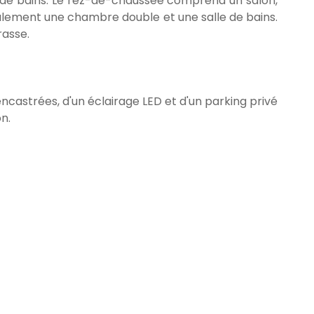
de bains. Le rez-de-chaussée comprend un salon,
galement une chambre double et une salle de bains.
rasse.
encastrées, d'un éclairage LED et d'un parking privé
n.