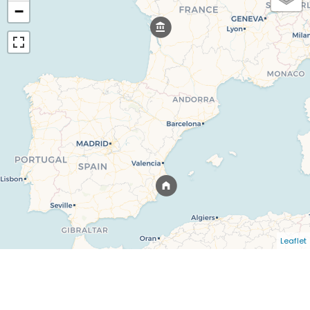
−
Leaflet