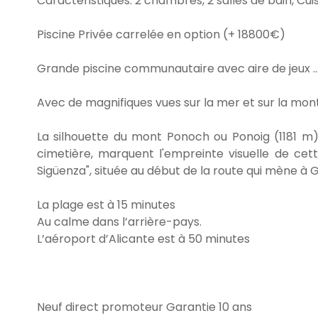
Caractéristiques: 2 chambres, 2 salles de bain, Cui
Piscine Privée carrelée en option (+ 18800€)
Grande piscine communautaire avec aire de jeux ...
Avec de magnifiques vues sur la mer et sur la monta
La silhouette du mont Ponoch ou Ponoig (1181 m), l
cimetière, marquent l'empreinte visuelle de cette
Sigüenza", située au début de la route qui mène à 
La plage est à 15 minutes
Au calme dans l’arrière-pays.
L’aéroport d’Alicante est à 50 minutes
Neuf direct promoteur Garantie 10 ans