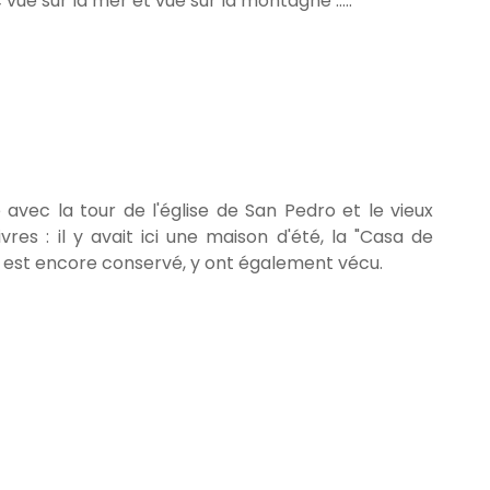
vue sur la mer et vue sur la montagne .....
e avec la tour de l'église de San Pedro et le vieux
res : il y avait ici une maison d'été, la "Casa de
er est encore conservé, y ont également vécu.