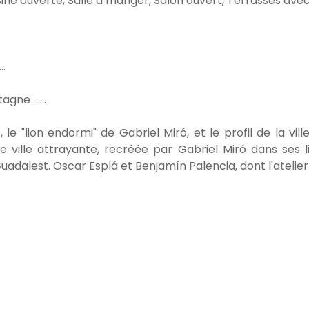
sine ouverte, Salle à manger, Salon ouvert, Terrasses avec 
..
gne .....
e "lion endormi" de Gabriel Miró, et le profil de la vill
 ville attrayante, recréée par Gabriel Miró dans ses liv
Guadalest. Oscar Esplá et Benjamín Palencia, dont l'ateli