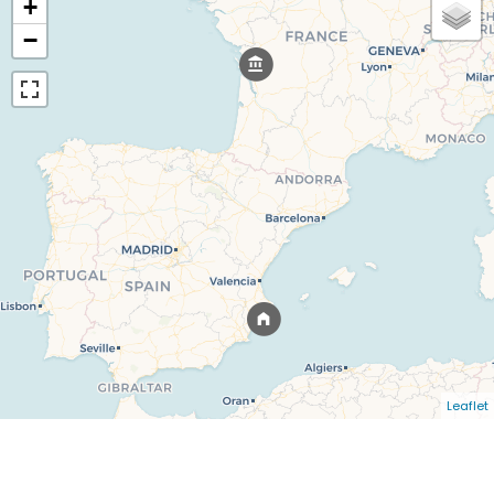
+
−
Leaflet