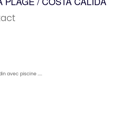
A PLAGE / COSTA CALIDA
act
 avec piscine .....