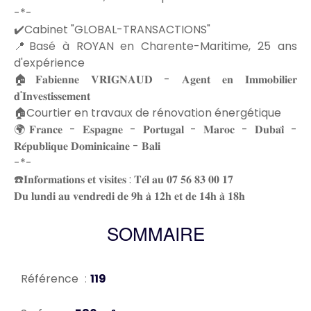
-*-
✔️Cabinet "GLOBAL-TRANSACTIONS"
📍Basé à ROYAN en Charente-Maritime, 25 ans
d'expérience
🏠𝐅𝐚𝐛𝐢𝐞𝐧𝐧𝐞 𝐕𝐑𝐈𝐆𝐍𝐀𝐔𝐃 - 𝐀𝐠𝐞𝐧𝐭 𝐞𝐧 𝐈𝐦𝐦𝐨𝐛𝐢𝐥𝐢𝐞𝐫
𝐝'𝐈𝐧𝐯𝐞𝐬𝐭𝐢𝐬𝐬𝐞𝐦𝐞𝐧𝐭
🏠Courtier en travaux de rénovation énergétique
🌍𝐅𝐫𝐚𝐧𝐜𝐞 - 𝐄𝐬𝐩𝐚𝐠𝐧𝐞 - 𝐏𝐨𝐫𝐭𝐮𝐠𝐚𝐥 - 𝐌𝐚𝐫𝐨𝐜 - 𝐃𝐮𝐛𝐚𝐢̈ -
𝐑𝐞́𝐩𝐮𝐛𝐥𝐢𝐪𝐮𝐞 𝐃𝐨𝐦𝐢𝐧𝐢𝐜𝐚𝐢𝐧𝐞 - 𝐁𝐚𝐥𝐢
-*-
☎️𝐈𝐧𝐟𝐨𝐫𝐦𝐚𝐭𝐢𝐨𝐧𝐬 𝐞𝐭 𝐯𝐢𝐬𝐢𝐭𝐞𝐬 : 𝐓𝐞́𝐥 𝐚𝐮 𝟎𝟕 𝟓𝟔 𝟖𝟑 𝟎𝟎 𝟏𝟕
𝐃𝐮 𝐥𝐮𝐧𝐝𝐢 𝐚𝐮 𝐯𝐞𝐧𝐝𝐫𝐞𝐝𝐢 𝐝𝐞 𝟗𝐡 𝐚̀ 𝟏𝟐𝐡 𝐞𝐭 𝐝𝐞 𝟏𝟒𝐡 𝐚̀ 𝟏𝟖𝐡
SOMMAIRE
Référence
119