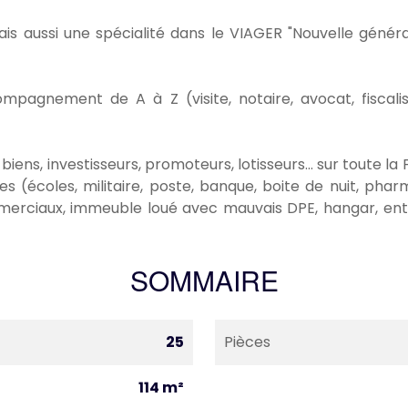
s aussi une spécialité dans le VIAGER "Nouvelle générat
gnement de A à Z (visite, notaire, avocat, fiscaliste
ns, investisseurs, promoteurs, lotisseurs... sur toute la 
s (écoles, militaire, poste, banque, boite de nuit, pharmac
mmerciaux, immeuble loué avec mauvais DPE, hangar, entre
SOMMAIRE
25
Pièces
114 m²