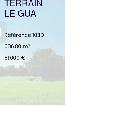
TERRAIN
LE GUA
Référence
103D
686.00
m²
81 000 €