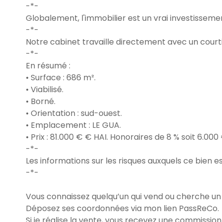
-*-
Globalement, l'immobilier est un vrai investissemen
-*-
Notre cabinet travaille directement avec un courti
-*-
En résumé :
• Surface : 686 m².
• Viabilisé.
• Borné.
• Orientation : sud-ouest.
• Emplacement : LE GUA.
• Prix : 81.000 € € HAI. Honoraires de 8 % soit 6.00
-*-
Les informations sur les risques auxquels ce bien es
-*-
Vous connaissez quelqu’un qui vend ou cherche un 
Déposez ses coordonnées via mon lien PassReCo.
Si je réalise la vente, vous recevez une commission